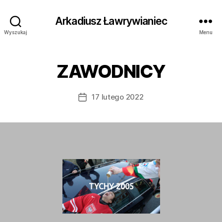
Arkadiusz Ławrywianiec
Wyszukaj
Menu
ZAWODNICY
17 lutego 2022
Data
wpisu
TYCHY 2005