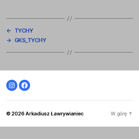
←
TYCHY
→
GKS_TYCHY
Instagram
Facebook
© 2026
Arkadiusz Ławrywianiec
W górę
↑