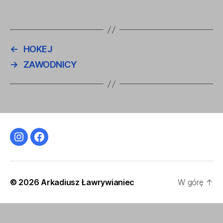
←
HOKEJ
→
ZAWODNICY
Instagram
Facebook
© 2026
Arkadiusz Ławrywianiec
W górę
↑